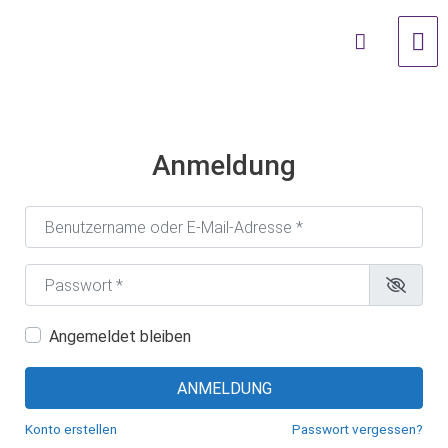
Zum
Suchen …
Ha
Inhalt
springen
Anmeldung
Benutzername oder E-Mail-Adresse
*
Passwort
*
Angemeldet bleiben
ANMELDUNG
Konto erstellen
Passwort vergessen?